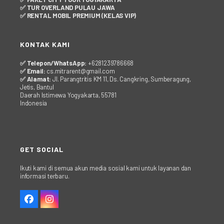
✅ TUR OVERLAND PULAU JAWA
✅ RENTAL MOBIL PREMIUM (KELAS VIP)
KONTAK KAMI
✅ Telepon/WhatsApp:
+6281239786668
✅ Email:
cs.mitrarent@gmail.com
✅ Alamat:
Jl. Parangtritis KM 11, Ds. Cangkring, Sumberagung,
Jetis, Bantul
Daerah Istimewa Yogyakarta, 55781
Indonesia
GET SOCIAL
Ikuti kami di semua akun media sosial kami untuk layanan dan
informasi terbaru.
Facebook
Instagram