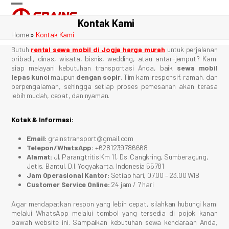
Skip
Open
Close
to
Kontak Kami
content
mobile
mobile
Home
»
Kontak Kami
menu
menu
Butuh
rental sewa mobil di Jogja harga murah
untuk perjalanan
pribadi, dinas, wisata, bisnis, wedding, atau antar-jemput? Kami
siap melayani kebutuhan transportasi Anda, baik
sewa mobil
lepas kunci
maupun
dengan sopir
. Tim kami responsif, ramah, dan
berpengalaman, sehingga setiap proses pemesanan akan terasa
lebih mudah, cepat, dan nyaman.
Kotak & Informasi:
Email:
grainstransport@gmail.com
Telepon/WhatsApp:
+6281239786668
Alamat:
Jl. Parangtritis Km 11, Ds. Cangkring, Sumberagung,
Jetis, Bantul, D.I. Yogyakarta, Indonesia 55781
Jam Operasional Kantor:
Setiap hari, 07.00 – 23.00 WIB
Customer Service Online:
24 jam / 7 hari
Agar mendapatkan respon yang lebih cepat, silahkan hubungi kami
melalui WhatsApp melalui tombol yang tersedia di pojok kanan
bawah website ini. Sampaikan kebutuhan sewa kendaraan Anda,