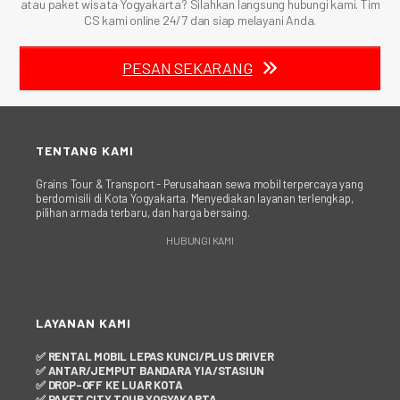
atau paket wisata Yogyakarta? Silahkan langsung hubungi kami. Tim
CS kami online 24/7 dan siap melayani Anda.
PESAN SEKARANG
TENTANG KAMI
Grains Tour & Transport - Perusahaan sewa mobil terpercaya yang
berdomisili di Kota Yogyakarta. Menyediakan layanan terlengkap,
pilihan armada terbaru, dan harga bersaing.
HUBUNGI KAMI
LAYANAN KAMI
✅ RENTAL MOBIL LEPAS KUNCI/PLUS DRIVER
✅ ANTAR/JEMPUT BANDARA YIA/STASIUN
✅ DROP-OFF KE LUAR KOTA
✅ PAKET CITY TOUR YOGYAKARTA