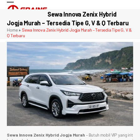
Skip
Open
Close
to
Sewa Innova Zenix Hybrid
content
mobile
mobile
Jogja Murah – Tersedia Tipe G, V & Q Terbaru
menu
menu
Home
»
Sewa Innova Zenix Hybrid Jogja Murah – Tersedia Tipe G, V &
Q Terbaru
Sewa Innova Zenix Hybrid Jogja Murah
– Butuh mobil VIP yang irit