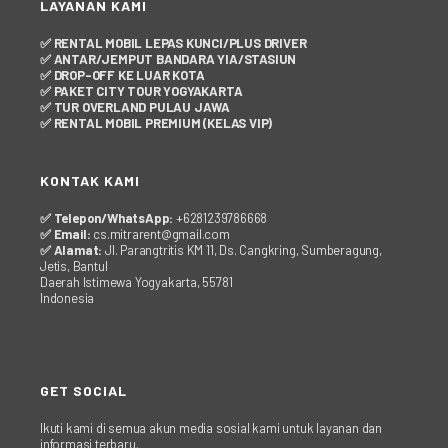
LAYANAN KAMI
✅ RENTAL MOBIL LEPAS KUNCI/PLUS DRIVER
✅ ANTAR/JEMPUT BANDARA YIA/STASIUN
✅ DROP-OFF KE LUAR KOTA
✅ PAKET CITY TOUR YOGYAKARTA
✅ TUR OVERLAND PULAU JAWA
✅ RENTAL MOBIL PREMIUM (KELAS VIP)
KONTAK KAMI
✅ Telepon/WhatsApp:
+6281239786668
✅ Email:
cs.mitrarent@gmail.com
✅ Alamat:
Jl. Parangtritis KM 11, Ds. Cangkring, Sumberagung,
Jetis, Bantul
Daerah Istimewa Yogyakarta, 55781
Indonesia
GET SOCIAL
Ikuti kami di semua akun media sosial kami untuk layanan dan
informasi terbaru.