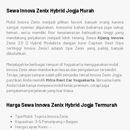
Sewa Innova Zenix Hybrid Jogja Murah
Mobil Innova Zenix menjadi pilihan favorit banyak orang karena
sangat nyaman digunakan, konsumsi bahan bakarnya juga cukup
hemat, serta memiliki fitur keselamatan berkualitas tinggi yang
mendukung perjalanan menjadi lebih tenang. Sewa
Kijang Innova
Zenix 2.0 Q Hybrid Modelista dengan kursi Captain Seat (tipe
tertinggi Innova Zenix) adalah tipe Zenix yang paling banyak
dibutuhkan.
Menjelajah ke berbagai tempat di Yogyakarta menggunakan mobil
Innova Zenix akan memberikan kesan dan pengalaman tersendiri.
Tetapi, jangan sampai salah pilih penyedia rental Innova Zenix Jogja,
pastikan Anda memilih
Mitra Rent Car Yogyakarta
. Bersama kami,
Anda tidak hanya menyewa mobil kelas premium, tetapi juga
pengalaman perjalanan yang luar biasa.
Harga Sewa Innova Zenix Hybrid Jogja Termurah
Tipe Mobil: Toyota Innova Zenix
Kapasitas: 3-5 Penumpang + Bagasi
Harga Lepas Kunci: –