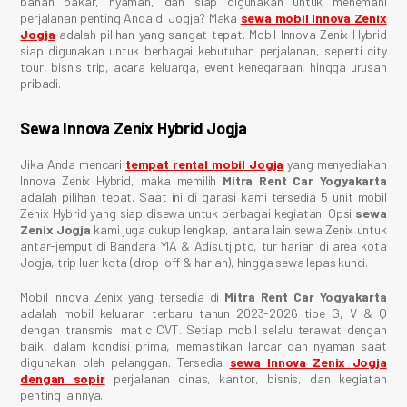
bahan bakar, nyaman, dan siap digunakan untuk menemani
perjalanan penting Anda di Jogja? Maka
sewa mobil Innova Zenix
Jogja
adalah pilihan yang sangat tepat. Mobil Innova Zenix Hybrid
siap digunakan untuk berbagai kebutuhan perjalanan, seperti city
tour, bisnis trip, acara keluarga, event kenegaraan, hingga urusan
pribadi.
Sewa Innova Zenix Hybrid Jogja
Jika Anda mencari
tempat rental mobil Jogja
yang menyediakan
Innova Zenix Hybrid, maka memilih
Mitra Rent Car Yogyakarta
adalah pilihan tepat. Saat ini di garasi kami tersedia 5 unit mobil
Zenix Hybrid yang siap disewa untuk berbagai kegiatan. Opsi
sewa
Zenix Jogja
kami juga cukup lengkap, antara lain sewa Zenix untuk
antar-jemput di Bandara YIA & Adisutjipto, tur harian di area kota
Jogja, trip luar kota (drop-off & harian), hingga sewa lepas kunci.
Mobil Innova Zenix yang tersedia di
Mitra Rent Car Yogyakarta
adalah mobil keluaran terbaru tahun 2023-2026 tipe G, V & Q
dengan transmisi matic CVT. Setiap mobil selalu terawat dengan
baik, dalam kondisi prima, memastikan lancar dan nyaman saat
digunakan oleh pelanggan. Tersedia
sewa Innova Zenix Jogja
dengan sopir
perjalanan dinas, kantor, bisnis, dan kegiatan
penting lainnya.