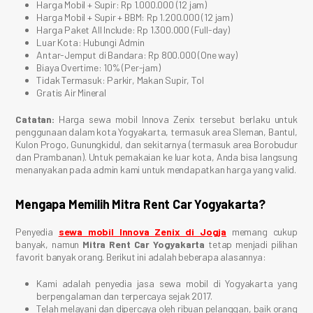
Harga Mobil + Supir: Rp 1.000.000 (12 jam)
Harga Mobil + Supir + BBM: Rp 1.200.000 (12 jam)
Harga Paket All Include: Rp 1.300.000 (Full-day)
Luar Kota: Hubungi Admin
Antar-Jemput di Bandara: Rp 800.000 (One way)
Biaya Overtime: 10% (Per-jam)
Tidak Termasuk: Parkir, Makan Supir, Tol
Gratis Air Mineral
Catatan:
Harga sewa mobil Innova Zenix tersebut berlaku untuk
penggunaan dalam kota Yogyakarta, termasuk area Sleman, Bantul,
Kulon Progo, Gunungkidul, dan sekitarnya (termasuk area Borobudur
dan Prambanan). Untuk pemakaian ke luar kota, Anda bisa langsung
menanyakan pada admin kami untuk mendapatkan harga yang valid.
Mengapa Memilih Mitra Rent Car Yogyakarta?
Penyedia
sewa mobil Innova Zenix di Jogja
memang cukup
banyak, namun
Mitra Rent Car Yogyakarta
tetap menjadi pilihan
favorit banyak orang. Berikut ini adalah beberapa alasannya:
Kami adalah penyedia jasa sewa mobil di Yogyakarta yang
berpengalaman dan terpercaya sejak 2017.
Telah melayani dan dipercaya oleh ribuan pelanggan, baik orang