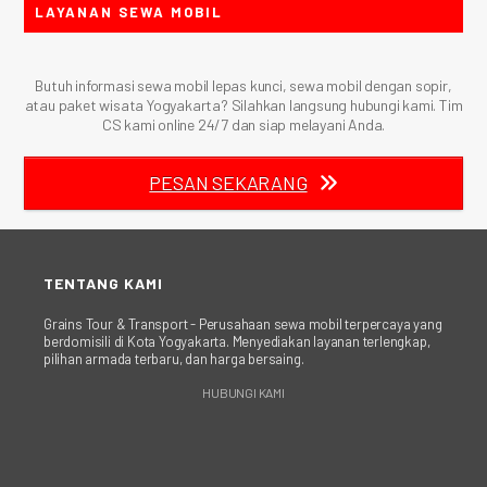
LAYANAN SEWA MOBIL
Butuh informasi sewa mobil lepas kunci, sewa mobil dengan sopir,
atau paket wisata Yogyakarta? Silahkan langsung hubungi kami. Tim
CS kami online 24/7 dan siap melayani Anda.
PESAN SEKARANG
TENTANG KAMI
Grains Tour & Transport - Perusahaan sewa mobil terpercaya yang
berdomisili di Kota Yogyakarta. Menyediakan layanan terlengkap,
pilihan armada terbaru, dan harga bersaing.
HUBUNGI KAMI